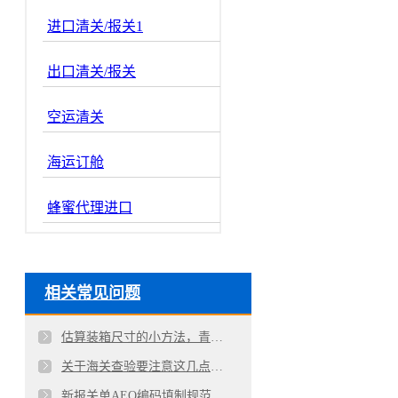
进口清关/报关1
出口清关/报关
空运清关
海运订舱
蜂蜜代理进口
相关常见问题
估算装箱尺寸的小方法，青岛进出口外贸公司揭秘
关于海关查验要注意这几点，青岛进出口代理公司揭秘
新报关单AEO编码填制规范，青岛代理报关公司详解