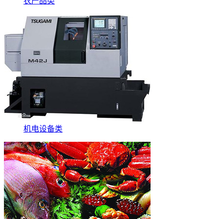
农产品类
机电设备类