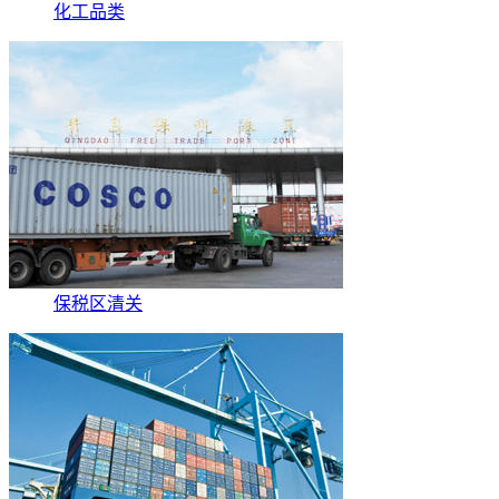
化工品类
保税区清关