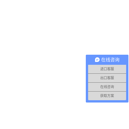
在线咨询
进口客服
出口客服
在线咨询
获取方案