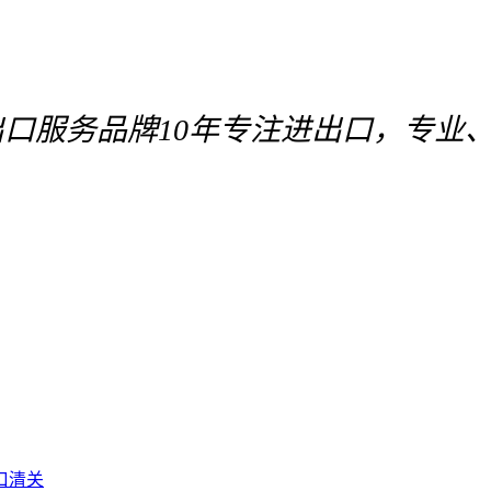
出口服务品牌
10年专注进出口，专业
口清关