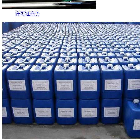
许可证商务